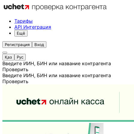
Тарифы
API Интеграция
Ещё
Регистрация
Вход
Қаз
Рус
Введите ИИН, БИН или название контрагента
Проверить
Введите ИИН, БИН или название контрагента
Проверить