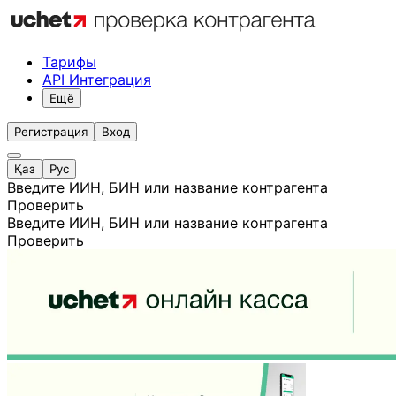
Тарифы
API Интеграция
Ещё
Регистрация
Вход
Қаз
Рус
Введите ИИН, БИН или название контрагента
Проверить
Введите ИИН, БИН или название контрагента
Проверить