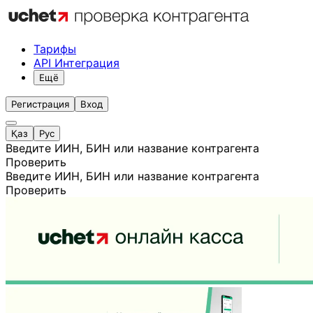
Тарифы
API Интеграция
Ещё
Регистрация
Вход
Қаз
Рус
Введите ИИН, БИН или название контрагента
Проверить
Введите ИИН, БИН или название контрагента
Проверить