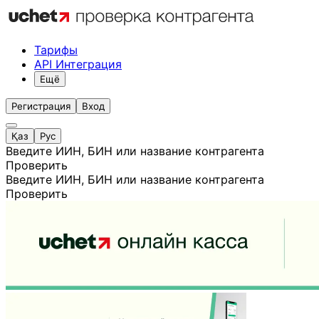
Тарифы
API Интеграция
Ещё
Регистрация
Вход
Қаз
Рус
Введите ИИН, БИН или название контрагента
Проверить
Введите ИИН, БИН или название контрагента
Проверить