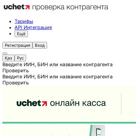
Тарифы
API Интеграция
Ещё
Регистрация
Вход
Қаз
Рус
Введите ИИН, БИН или название контрагента
Проверить
Введите ИИН, БИН или название контрагента
Проверить