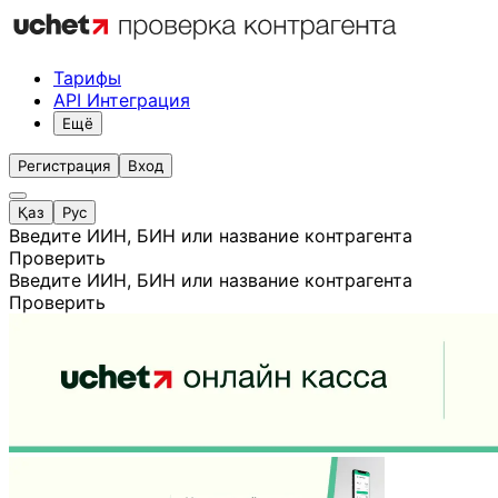
Тарифы
API Интеграция
Ещё
Регистрация
Вход
Қаз
Рус
Введите ИИН, БИН или название контрагента
Проверить
Введите ИИН, БИН или название контрагента
Проверить