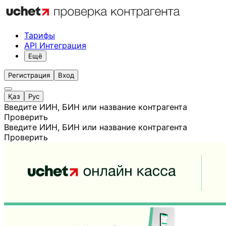
Тарифы
API Интеграция
Ещё
Регистрация
Вход
Қаз
Рус
Введите ИИН, БИН или название контрагента
Проверить
Введите ИИН, БИН или название контрагента
Проверить