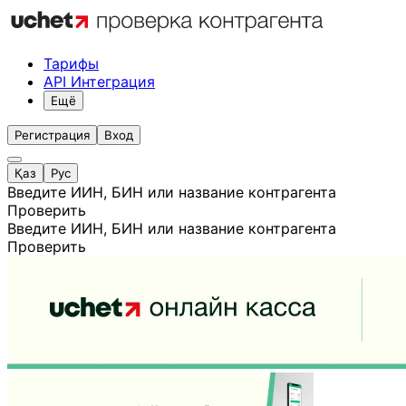
Тарифы
API Интеграция
Ещё
Регистрация
Вход
Қаз
Рус
Введите ИИН, БИН или название контрагента
Проверить
Введите ИИН, БИН или название контрагента
Проверить