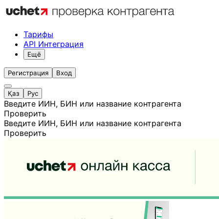
Тарифы
API Интеграция
Ещё
Регистрация
Вход
Қаз
Рус
Введите ИИН, БИН или название контрагента
Проверить
Введите ИИН, БИН или название контрагента
Проверить