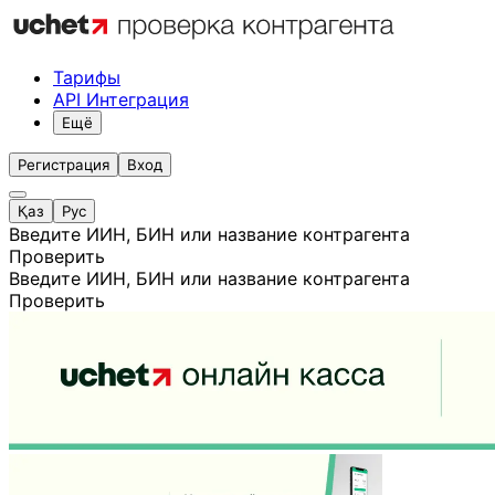
Тарифы
API Интеграция
Ещё
Регистрация
Вход
Қаз
Рус
Введите ИИН, БИН или название контрагента
Проверить
Введите ИИН, БИН или название контрагента
Проверить