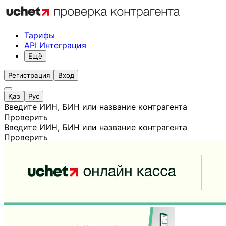
Тарифы
API Интеграция
Ещё
Регистрация
Вход
Қаз
Рус
Введите ИИН, БИН или название контрагента
Проверить
Введите ИИН, БИН или название контрагента
Проверить