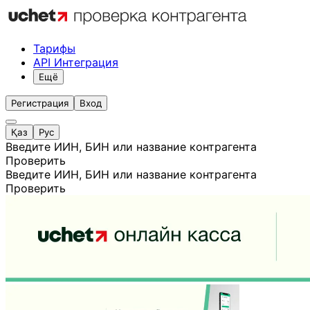
Тарифы
API Интеграция
Ещё
Регистрация
Вход
Қаз
Рус
Введите ИИН, БИН или название контрагента
Проверить
Введите ИИН, БИН или название контрагента
Проверить