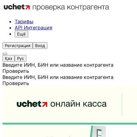
Тарифы
API Интеграция
Ещё
Регистрация
Вход
Қаз
Рус
Введите ИИН, БИН или название контрагента
Проверить
Введите ИИН, БИН или название контрагента
Проверить