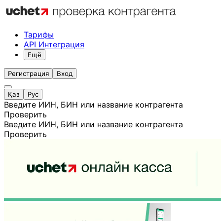
Тарифы
API Интеграция
Ещё
Регистрация
Вход
Қаз
Рус
Введите ИИН, БИН или название контрагента
Проверить
Введите ИИН, БИН или название контрагента
Проверить