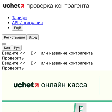
Тарифы
API Интеграция
Ещё
Регистрация
Вход
Қаз
Рус
Введите ИИН, БИН или название контрагента
Проверить
Введите ИИН, БИН или название контрагента
Проверить