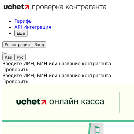
Тарифы
API Интеграция
Ещё
Регистрация
Вход
Қаз
Рус
Введите ИИН, БИН или название контрагента
Проверить
Введите ИИН, БИН или название контрагента
Проверить