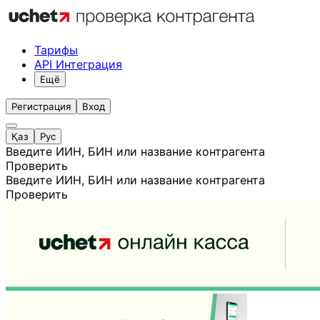
Тарифы
API Интеграция
Ещё
Регистрация
Вход
Қаз
Рус
Введите ИИН, БИН или название контрагента
Проверить
Введите ИИН, БИН или название контрагента
Проверить