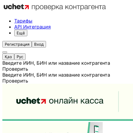
Тарифы
API Интеграция
Ещё
Регистрация
Вход
Қаз
Рус
Введите ИИН, БИН или название контрагента
Проверить
Введите ИИН, БИН или название контрагента
Проверить