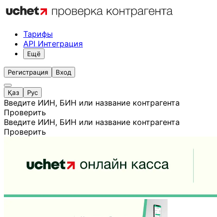
Тарифы
API Интеграция
Ещё
Регистрация
Вход
Қаз
Рус
Введите ИИН, БИН или название контрагента
Проверить
Введите ИИН, БИН или название контрагента
Проверить