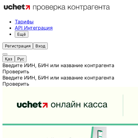
Тарифы
API Интеграция
Ещё
Регистрация
Вход
Қаз
Рус
Введите ИИН, БИН или название контрагента
Проверить
Введите ИИН, БИН или название контрагента
Проверить