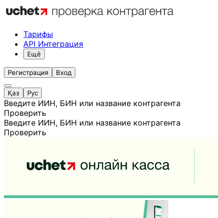
Тарифы
API Интеграция
Ещё
Регистрация
Вход
Қаз
Рус
Введите ИИН, БИН или название контрагента
Проверить
Введите ИИН, БИН или название контрагента
Проверить