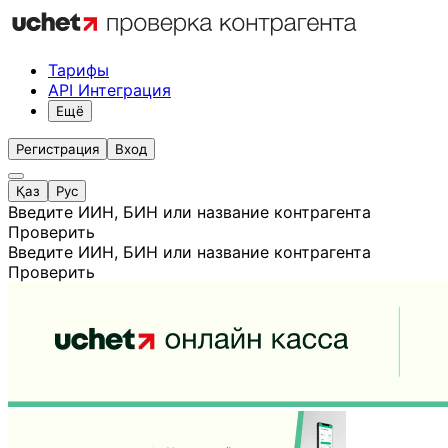
Тарифы
API Интеграция
Ещё
Регистрация
Вход
Қаз
Рус
Введите ИИН, БИН или название контрагента
Проверить
Введите ИИН, БИН или название контрагента
Проверить