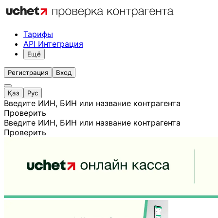
Тарифы
API Интеграция
Ещё
Регистрация
Вход
Қаз
Рус
Введите ИИН, БИН или название контрагента
Проверить
Введите ИИН, БИН или название контрагента
Проверить