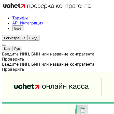
Тарифы
API Интеграция
Ещё
Регистрация
Вход
Қаз
Рус
Введите ИИН, БИН или название контрагента
Проверить
Введите ИИН, БИН или название контрагента
Проверить