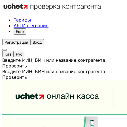
Тарифы
API Интеграция
Ещё
Регистрация
Вход
Қаз
Рус
Введите ИИН, БИН или название контрагента
Проверить
Введите ИИН, БИН или название контрагента
Проверить