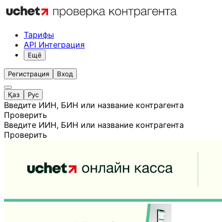
Тарифы
API Интеграция
Ещё
Регистрация
Вход
Қаз
Рус
Введите ИИН, БИН или название контрагента
Проверить
Введите ИИН, БИН или название контрагента
Проверить