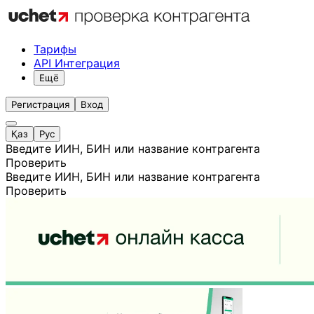
Тарифы
API Интеграция
Ещё
Регистрация
Вход
Қаз
Рус
Введите ИИН, БИН или название контрагента
Проверить
Введите ИИН, БИН или название контрагента
Проверить