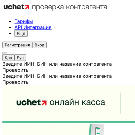
Тарифы
API Интеграция
Ещё
Регистрация
Вход
Қаз
Рус
Введите ИИН, БИН или название контрагента
Проверить
Введите ИИН, БИН или название контрагента
Проверить