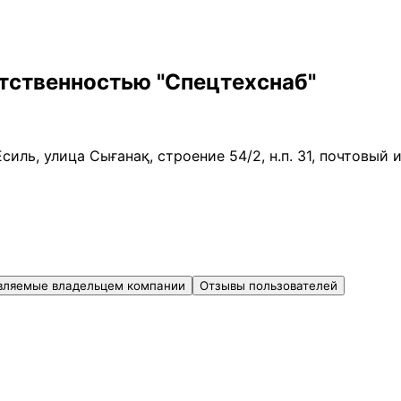
тственностью "Спецтехснаб"
силь, улица Сығанақ, строение 54/2, н.п. 31, почтовый
вляемые владельцем компании
Отзывы пользователей