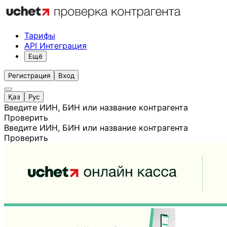
Тарифы
API Интеграция
Ещё
Регистрация
Вход
Қаз
Рус
Введите ИИН, БИН или название контрагента
Проверить
Введите ИИН, БИН или название контрагента
Проверить