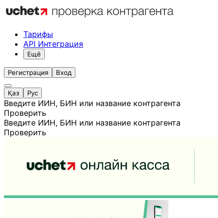
Тарифы
API Интеграция
Ещё
Регистрация
Вход
Қаз
Рус
Введите ИИН, БИН или название контрагента
Проверить
Введите ИИН, БИН или название контрагента
Проверить