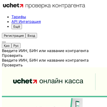
Тарифы
API Интеграция
Ещё
Регистрация
Вход
Қаз
Рус
Введите ИИН, БИН или название контрагента
Проверить
Введите ИИН, БИН или название контрагента
Проверить