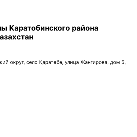
ны Каратобинского района
азахстан
ий округ, село Қаратөбе, улица Жангирова, дом 5,