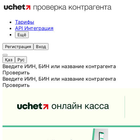
Тарифы
API Интеграция
Ещё
Регистрация
Вход
Қаз
Рус
Введите ИИН, БИН или название контрагента
Проверить
Введите ИИН, БИН или название контрагента
Проверить