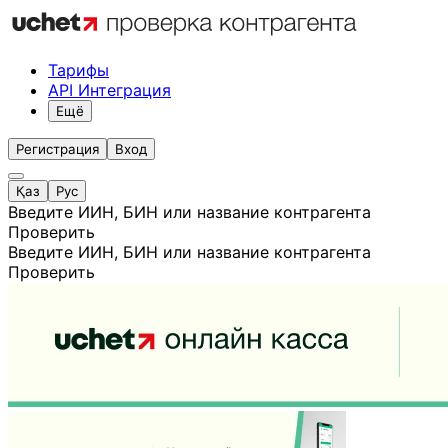
Тарифы
API Интеграция
Ещё
Регистрация
Вход
Қаз
Рус
Введите ИИН, БИН или название контрагента
Проверить
Введите ИИН, БИН или название контрагента
Проверить