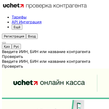
Тарифы
API Интеграция
Ещё
Регистрация
Вход
Қаз
Рус
Введите ИИН, БИН или название контрагента
Проверить
Введите ИИН, БИН или название контрагента
Проверить