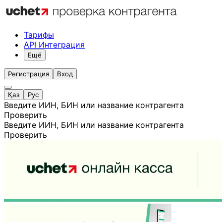
Тарифы
API Интеграция
Ещё
Регистрация
Вход
Қаз
Рус
Введите ИИН, БИН или название контрагента
Проверить
Введите ИИН, БИН или название контрагента
Проверить