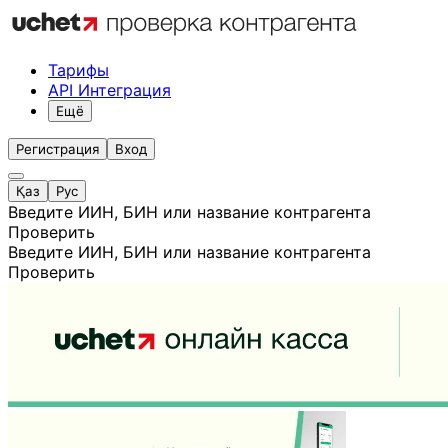
Тарифы
API Интеграция
Ещё
Регистрация
Вход
Қаз
Рус
Введите ИИН, БИН или название контрагента
Проверить
Введите ИИН, БИН или название контрагента
Проверить