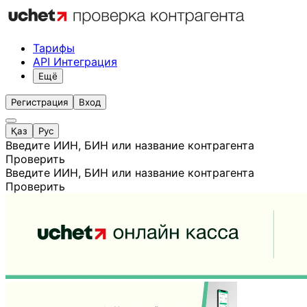
Тарифы
API Интеграция
Ещё
Регистрация
Вход
Қаз
Рус
Введите ИИН, БИН или название контрагента
Проверить
Введите ИИН, БИН или название контрагента
Проверить