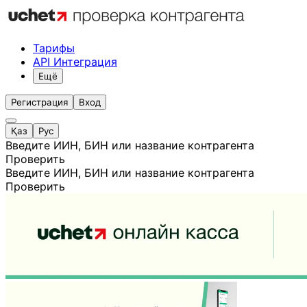
Тарифы
API Интеграция
Ещё
Регистрация
Вход
Қаз
Рус
Введите ИИН, БИН или название контрагента
Проверить
Введите ИИН, БИН или название контрагента
Проверить