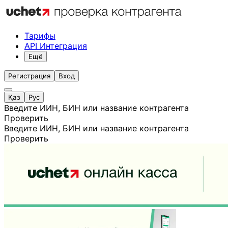
Тарифы
API Интеграция
Ещё
Регистрация
Вход
Қаз
Рус
Введите ИИН, БИН или название контрагента
Проверить
Введите ИИН, БИН или название контрагента
Проверить