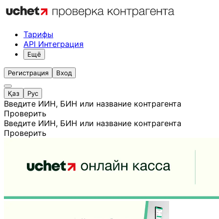
Тарифы
API Интеграция
Ещё
Регистрация
Вход
Қаз
Рус
Введите ИИН, БИН или название контрагента
Проверить
Введите ИИН, БИН или название контрагента
Проверить