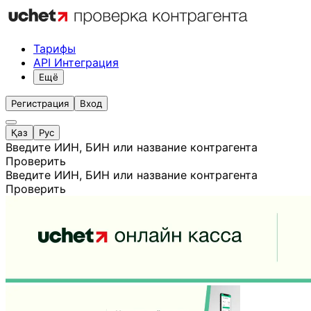
Тарифы
API Интеграция
Ещё
Регистрация
Вход
Қаз
Рус
Введите ИИН, БИН или название контрагента
Проверить
Введите ИИН, БИН или название контрагента
Проверить