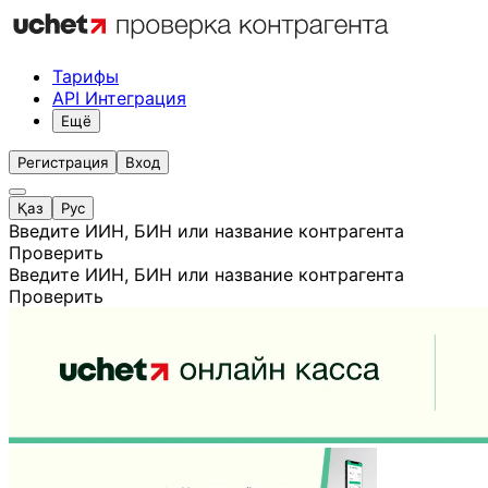
Тарифы
API Интеграция
Ещё
Регистрация
Вход
Қаз
Рус
Введите ИИН, БИН или название контрагента
Проверить
Введите ИИН, БИН или название контрагента
Проверить