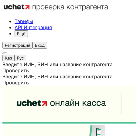
Тарифы
API Интеграция
Ещё
Регистрация
Вход
Қаз
Рус
Введите ИИН, БИН или название контрагента
Проверить
Введите ИИН, БИН или название контрагента
Проверить