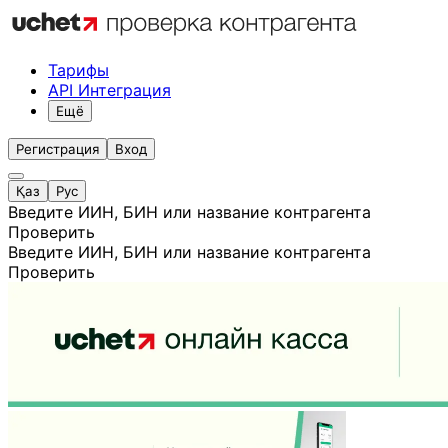
Тарифы
API Интеграция
Ещё
Регистрация
Вход
Қаз
Рус
Введите ИИН, БИН или название контрагента
Проверить
Введите ИИН, БИН или название контрагента
Проверить