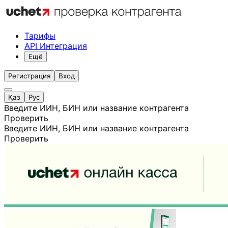
Тарифы
API Интеграция
Ещё
Регистрация
Вход
Қаз
Рус
Введите ИИН, БИН или название контрагента
Проверить
Введите ИИН, БИН или название контрагента
Проверить