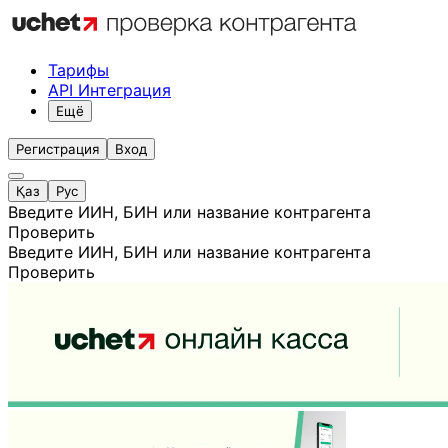
Тарифы
API Интеграция
Ещё
Регистрация
Вход
Қаз
Рус
Введите ИИН, БИН или название контрагента
Проверить
Введите ИИН, БИН или название контрагента
Проверить