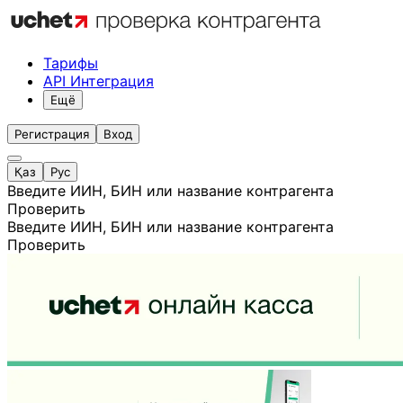
Тарифы
API Интеграция
Ещё
Регистрация
Вход
Қаз
Рус
Введите ИИН, БИН или название контрагента
Проверить
Введите ИИН, БИН или название контрагента
Проверить