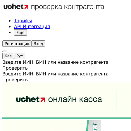
Тарифы
API Интеграция
Ещё
Регистрация
Вход
Қаз
Рус
Введите ИИН, БИН или название контрагента
Проверить
Введите ИИН, БИН или название контрагента
Проверить