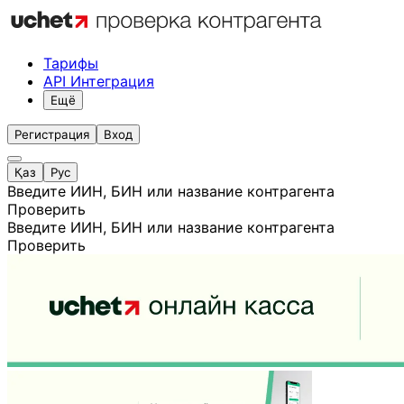
Тарифы
API Интеграция
Ещё
Регистрация
Вход
Қаз
Рус
Введите ИИН, БИН или название контрагента
Проверить
Введите ИИН, БИН или название контрагента
Проверить