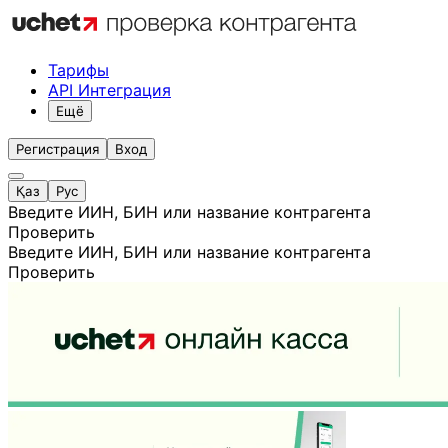
Тарифы
API Интеграция
Ещё
Регистрация
Вход
Қаз
Рус
Введите ИИН, БИН или название контрагента
Проверить
Введите ИИН, БИН или название контрагента
Проверить